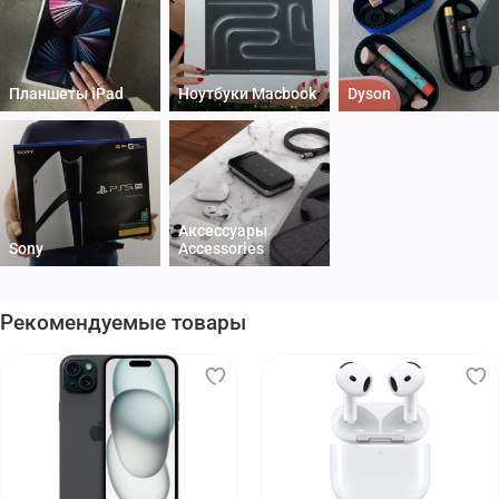
Планшеты iPad
Ноутбуки Macbook
Dyson
Аксессуары
Sony
Accessories
Рекомендуемые товары