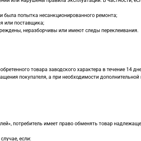
ении или нарушены правила эксплуатации. В частности, ес
и была попытка несанкционированного ремонта;
я или поставщика;
реждены, неразборчивы или имеют следы переклеивания.
бретенного товара заводского характера в течение 14 дней
ращения покупателя, а при необходимости дополнительной 
лей», потребитель имеет право обменять товар надлежащег
случае, если: