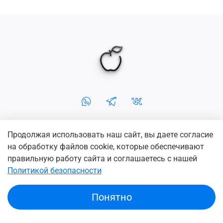
Продолжая использовать наш сайт, вы даете согласие
+7-902-5-666-254
+7 (3952) 666-254
на обработку файлов cookie, которые обеспечивают
г. Иркутск, ул. Чехова 2, ТД Фортуна Плаза
правильную работу сайта и соглашаетесь с нашей
Политикой безопасности
© 2011 Apple38.ru
— Магазин низких цен на всю цифровую
технику
Понятно
Интернет-магазин создан c
♡
в inSales
Сайт носит сугубо информационный характер и не является публичной офертой,