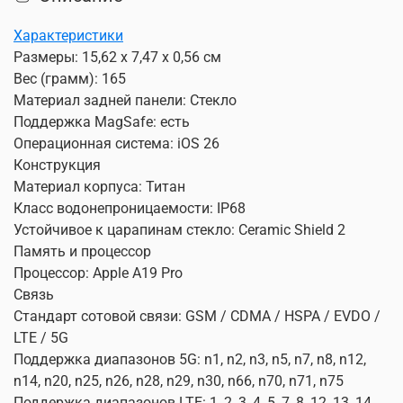
Характеристики
Размеры: 15,62 x 7,47 x 0,56 см
Вес (грамм): 165
Материал задней панели: Стекло
Поддержка MagSafe: есть
Операционная система: iOS 26
Конструкция
Материал корпуса: Титан
Класс водонепроницаемости: IP68
Устойчивое к царапинам стекло: Ceramic Shield 2
Память и процессор
Процессор: Apple A19 Pro
Связь
Стандарт сотовой связи: GSM / CDMA / HSPA / EVDO /
LTE / 5G
Поддержка диапазонов 5G: n1, n2, n3, n5, n7, n8, n12,
n14, n20, n25, n26, n28, n29, n30, n66, n70, n71, n75
Поддержка диапазонов LTE: 1, 2, 3, 4, 5, 7, 8, 12, 13, 14,